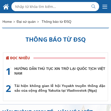
Skip to Main Content
VĂN PHÒNG KINH TẾ VĂN HÓA VIỆT NAM
TẠI ĐÀI BẮC - ĐÀI LOAN
>
>
Home
Đại sứ quán
Thông báo từ ĐSQ
THÔNG BÁO TỪ ĐSQ
📰 ĐỌC NHIỀU
1
HƯỚNG DẪN THỦ TỤC XIN TRỞ LẠI QUỐC TỊCH VIỆT
NAM
2
Tái hiện không gian lễ hội Ysyakh truyền thống đặc
sắc của cộng đồng Yakutia tại Vladivostok (Nga)