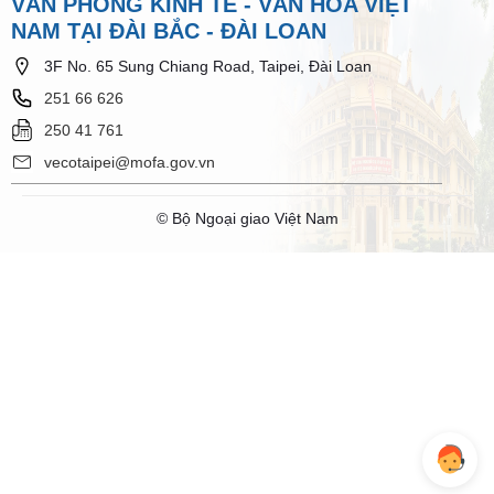
VĂN PHÒNG KINH TẾ - VĂN HÓA VIỆT
NAM TẠI ĐÀI BẮC - ĐÀI LOAN
3F No. 65 Sung Chiang Road, Taipei, Đài Loan
251 66 626
250 41 761
vecotaipei@mofa.gov.vn
© Bộ Ngoại giao Việt Nam